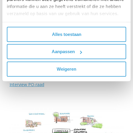
informatie die u aan ze heeft verstrekt of die ze hebben
verzameld op basis van uw gebruik van hun services.
Alles toestaan
Hot news item
Aanpassen
Bekijk hier het interview met Marjolein Brouwer, directeur
Weigeren
Octantschool Triangel, op de site van de PO-raad.
Interview PO-raad