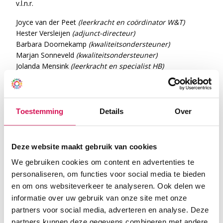
v.l.n.r.
Joyce van der Peet
(leerkracht en coördinator W&T)
Hester Versleijen
(adjunct-directeur)
Barbara Doornekamp
(kwaliteitsondersteuner)
Marjan Sonneveld
(kwaliteitsondersteuner)
Jolanda Mensink
(leerkracht en specialist HB)
Maaike van den Akker
(bovenschools
kwaliteitsondersteuner)
Astrid Haasdijk
(adviseur opleiden en professionaliseren)
Marjolein Brouwer
(directeur)
Toestemming
Details
Over
Bianca Andeweg
(onderwijsadviseur)
Yvonne Beurmanjer
(kwaliteitsondersteuner)
Deze website maakt gebruik van cookies
Voor vragen kunt u mailen naar
taskforce@octant.nl
We gebruiken cookies om content en advertenties te
personaliseren, om functies voor social media te bieden
en om ons websiteverkeer te analyseren. Ook delen we
informatie over uw gebruik van onze site met onze
partners voor social media, adverteren en analyse. Deze
partners kunnen deze gegevens combineren met andere