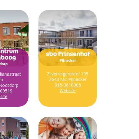
entrum
sbo Prinsenhof
nboog
Pijnacker
dorp
Zilverreigerdreef 105
lianastraat
2643 MC Pijnacker
2b
015-3610005
Nootdorp
Website
109519
site