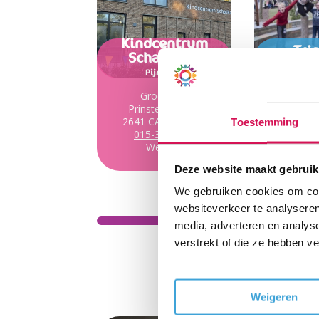
Kindcentrum
Tri
Schatkaart
Del
Pijnacker
Groen van
Florij
Prinstererlaan 5
2645 HH
2641 CA Pijnacker
015-2
Toestemming
015-3692183
Web
Website
Deze website maakt gebruik
We gebruiken cookies om cont
websiteverkeer te analyseren
media, adverteren en analys
verstrekt of die ze hebben v
Weigeren