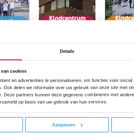
Kindcentrum
Kindc
angel
Vlinderboom
Zonne
fgauw
Pijnacker
Den 
nstraat 7
Zilverreigerdreef 115
Oeverwal
 Delfgauw
2643 MC Pijnacker
2498 BZ 
562963
015-3694106
015-3
Details
site
Website
Web
 van cookies
ent en advertenties te personaliseren, om functies voor social
. Ook delen we informatie over uw gebruik van onze site met on
e. Deze partners kunnen deze gegevens combineren met andere i
erzameld op basis van uw gebruik van hun services.
Nieuws
Aanpassen