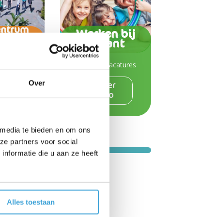
entrum
Werken bij
straal
Octant
Haag
Bekijk de vacatures
laan 108
Den Haag
698244
Over
Meer
site
info
 media te bieden en om ons
ze partners voor social
nformatie die u aan ze heeft
Alles toestaan