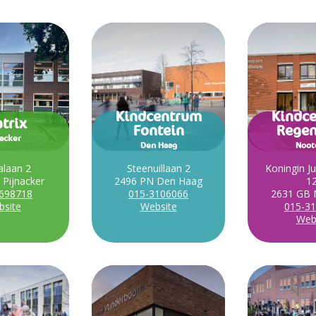
Kindcentrum
Kindc
trix
Fontein
Rege
nacker
Den Haag
Noot
nalaan 2
Steenuillaan 2
Koningin Ju
 Pijnacker
2496 PN Den Haag
1
698718
015-3106066
2631 GB 
site
Website
015-3
Web