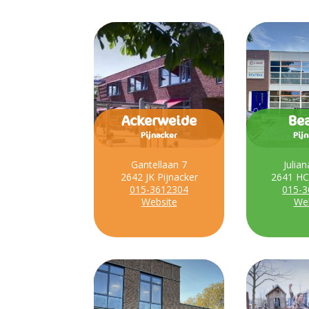
Ackerweide
Bea
Pijnacker
Pij
Gantellaan 7
Julia
2642 JK Pijnacker
2641 HC
015-3612304
015-3
Website
Web