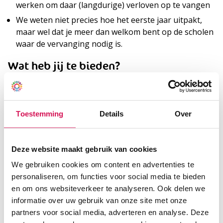
werken om daar (langdurige) verloven op te vangen
We weten niet precies hoe het eerste jaar uitpakt,
maar wel dat je meer dan welkom bent op de scholen
waar de vervanging nodig is.
Wat heb jij te bieden?
Je bent in het bezit van een Pabo diploma
Jij bent bereid je maximaal een jaar flexibel in te
zetten zolang de school van jouw voorkeur nog geen
Toestemming
Details
Over
ruimte heeft.
Deze website maakt gebruik van cookies
Solliciteer
We gebruiken cookies om content en advertenties te
personaliseren, om functies voor social media te bieden
en om ons websiteverkeer te analyseren. Ook delen we
informatie over uw gebruik van onze site met onze
Details
partners voor social media, adverteren en analyse. Deze