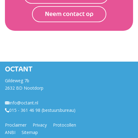
Neem contact op
OCTANT
Gildeweg 7b
2632 BD Nootdorp
info@octant.nl
015 - 361 46 98 (bestuursbureau)
Proclaimer
Privacy
Protocollen
ANBI
Sitemap