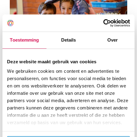
Toestemming
Details
Over
Deze website maakt gebruik van cookies
We gebruiken cookies om content en advertenties te
In het onderstaande document vindt u meer informatie
personaliseren, om functies voor social media te bieden
over aansprakelijkheid en auteursrechten van deze
en om ons websiteverkeer te analyseren. Ook delen we
website.
informatie over uw gebruik van onze site met onze
partners voor social media, adverteren en analyse. Deze
Download hier onze proclaimer
partners kunnen deze gegevens combineren met andere
informatie die u aan ze heeft verstrekt of die ze hebben
verzameld op basis van uw gebruik van hun services.