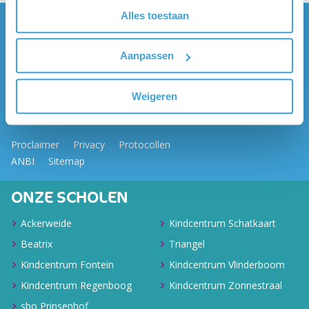
Alles toestaan
OCTANT
Gildeweg 7b
Aanpassen
2632 BD Nootdorp
info@octant.nl
Weigeren
015 - 361 46 98 (bestuursbureau)
Proclaimer
Privacy
Protocollen
ANBI
Sitemap
ONZE SCHOLEN
Ackerweide
Kindcentrum Schatkaart
Beatrix
Triangel
Kindcentrum Fontein
Kindcentrum Vlinderboom
Kindcentrum Regenboog
Kindcentrum Zonnestraal
sbo Prinsenhof