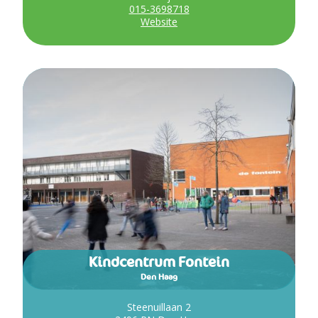
015-3698718
Website
Kindcentrum Fontein
Den Haag
Steenuillaan 2