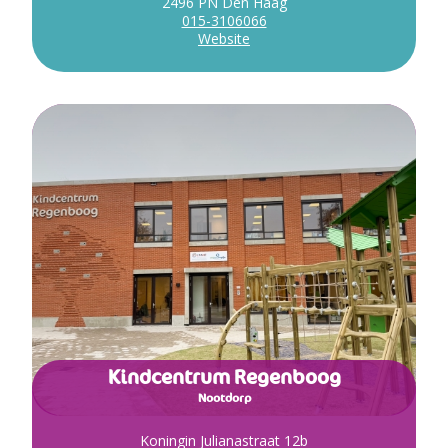
2496 PN Den Haag
015-3106066
Website
Kindcentrum Regenboog
Nootdorp
Koningin Julianastraat 12b