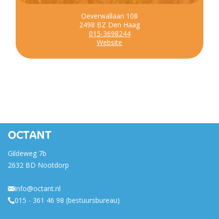
Oeverwallaan 108
2498 BZ Den Haag
015-3698244
Website
OCTANT
Gildeweg 7b
2632 BD Nootdorp
info@octant.nl
015 - 361 46 98 (bestuursbureau)