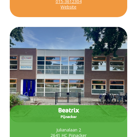
015-3612304
Website
Beatrix
Pijnacker
Julianalaan 2
2641 HC Pijnacker