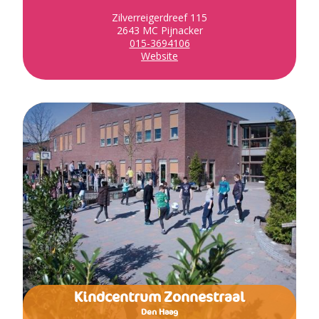
Zilverreigerdreef 115
2643 MC Pijnacker
015-3694106
Website
Kindcentrum Zonnestraal
Den Haag