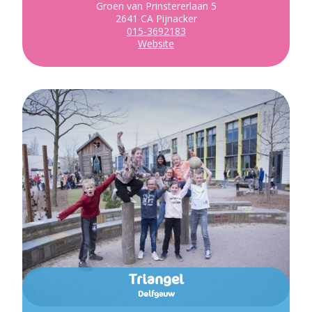
Groen van Prinstererlaan 5
2641 CA Pijnacker
015-3692183
Website
Triangel
Delfgauw