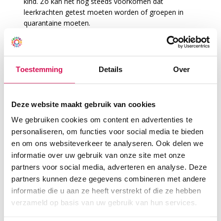
kind. Zo kan het nog steeds voorkomen dat
leerkrachten getest moeten worden of groepen in
quarantaine moeten.
Ook zal de Taskforce Onderwijskwaliteit weer van zich
laten horen. De Taskforce richt zich niet alleen op een
plan van aanpak voor de korte termijn als het gaat
Toestemming
Details
Over
om corona leerachterstanden, maar wil graag dat de
ingezette ondersteuning ook structureel voor de lange
termijn een bijdrage kan leveren aan de
Deze website maakt gebruik van cookies
onderwijskwaliteit op de Octantscholen.
We gebruiken cookies om content en advertenties te
Vanaf 1 oktober start onze nieuwe directeur-
personaliseren, om functies voor social media te bieden
bestuurder Harry Bosma, waarover we u eerder
en om ons websiteverkeer te analyseren. Ook delen we
informeerden. Wij kijken er naar uit om met hem de
informatie over uw gebruik van onze site met onze
Octantscholen verder te brengen met een helder doel
partners voor social media, adverteren en analyse. Deze
voor ogen, de ontwikkeling en groei van uw
partners kunnen deze gegevens combineren met andere
kind(eren).
We wensen iedereen heel veel succes toe in het
informatie die u aan ze heeft verstrekt of die ze hebben
nieuwe schooljaar.
verzameld op basis van uw gebruik van hun services.