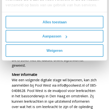
pabo. In september wil ik dan ook graag starten met
verzameld op basis van uw gebruik van hun services.
de verkorte deeltijd van de pabo-opleiding aan
Inholland.”
Alles toestaan
De juf zelf, Nadine Ramp, is eveneens enthousiast
over het experiment. “Normaliter lopen er één tot
twee kandidaten mee in de klas om een indruk te
Aanpassen
krijgen. Dat geeft meer onrust dan elf personen die
via Teams meekijken. De kinderen zijn dan niet
afgeleid, dus dit geeft echt een duidelijk beeld hoe het
Weigeren
er in de klas aan toe gaat.” De conclusie is duidelijk.
Dit is zeker niet de laatste online bijeenkomst
geweest.
Meer informatie
Wie een volgende digitale stage wil bijwonen, kan zich
aanmelden bij Pool West via info@poolwest.nl of 085-
0408628. Pool West is de invalpool voor leerkrachten
in het basisonderwijs in Den Haag en omstreken. Zij
kunnen leerkrachten in spe uitstekend informeren
over wat het is om leerkracht te zijn of de opleiding