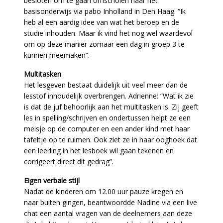
besloten om te gaan omscholen naar het
basisonderwijs via pabo Inholland in Den Haag. “Ik
heb al een aardig idee van wat het beroep en de
studie inhouden. Maar ik vind het nog wel waardevol
om op deze manier zomaar een dag in groep 3 te
kunnen meemaken”.
Multitasken
Het lesgeven bestaat duidelijk uit veel meer dan de
lesstof inhoudelijk overbrengen. Adrienne: “Wat ik zie
is dat de juf behoorlijk aan het multitasken is. Zij geeft
les in spelling/schrijven en ondertussen helpt ze een
meisje op de computer en een ander kind met haar
tafeltje op te ruimen. Ook ziet ze in haar ooghoek dat
een leerling in het lesboek wil gaan tekenen en
corrigeert direct dit gedrag”.
Eigen verbale stijl
Nadat de kinderen om 12.00 uur pauze kregen en
naar buiten gingen, beantwoordde Nadine via een live
chat een aantal vragen van de deelnemers aan deze