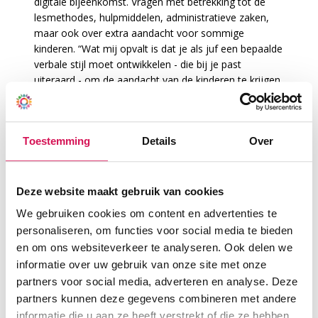
digitale bijeenkomst. Vragen met betrekking tot de
lesmethodes, hulpmiddelen, administratieve zaken,
maar ook over extra aandacht voor sommige
kinderen. “Wat mij opvalt is dat je als juf een bepaalde
verbale stijl moet ontwikkelen - die bij je past
uiteraard - om de aandacht van de kinderen te krijgen
en vast te houden,” vertelt Adrienne. “Dit is mij ook al
opgevallen in de klassen van mijn 8-jarige dochter.
Gelukkig heb ik vanuit die hoek ook als ouder al een
Toestemming
Details
Over
referentiekader, maar deze digitale stage heeft mij
een aanvullend en objectiever beeld gegeven”.
Starten met verkorte pabo
Deze website maakt gebruik van cookies
Marijn Sellink uit Zoetermeer was ook een van de elf
We gebruiken cookies om content en advertenties te
digitale stagelopers. “Ik kreeg een goed beeld van hoe
personaliseren, om functies voor social media te bieden
het er in praktijk aan toe gaat in de klas. Het was
leerzaam om Nadine les te zien geven en leuk om te
en om ons websiteverkeer te analyseren. Ook delen we
zien hoe de kinderen op haar reageren en meedoen
informatie over uw gebruik van onze site met onze
met de les. Samen met het meelopen op verschillende
partners voor social media, adverteren en analyse. Deze
basisscholen, heeft deze ervaring voor mij de
partners kunnen deze gegevens combineren met andere
doorslag gegeven om mij in te schrijven voor de
informatie die u aan ze heeft verstrekt of die ze hebben