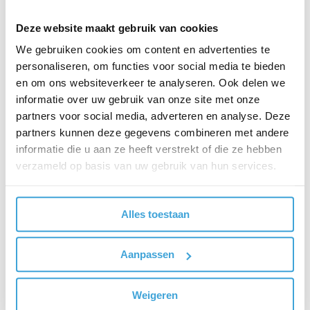
georganiseerd is een informatiepagina opgesteld:
www.octant.nl/digitale-open-week
. Daar staat ook
Deze website maakt gebruik van cookies
vermeld hoe men zich kan aanmelden voor de
We gebruiken cookies om content en advertenties te
verschillende onderdelen.
personaliseren, om functies voor social media te bieden
en om ons websiteverkeer te analyseren. Ook delen we
informatie over uw gebruik van onze site met onze
partners voor social media, adverteren en analyse. Deze
partners kunnen deze gegevens combineren met andere
informatie die u aan ze heeft verstrekt of die ze hebben
verzameld op basis van uw gebruik van hun services.
Alles toestaan
Aanpassen
Weigeren