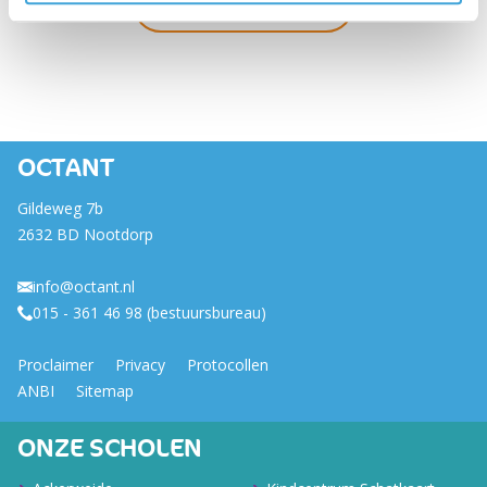
Meer nieuws
OCTANT
Gildeweg 7b
2632 BD Nootdorp
info@octant.nl
015 - 361 46 98 (bestuursbureau)
Proclaimer
Privacy
Protocollen
ANBI
Sitemap
ONZE SCHOLEN