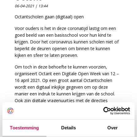
06-04-2021 | 13:44
Octantscholen gaan (digitaal) open
Voor ouders is het in deze coronatijd lastig om een
goed beeld van een basisschool voor hun kind te
krijgen. Door het coronavirus kunnen scholen niet of
beperkt de deuren openen om binnen te kunnen
kijken en sfeer te laten proeven.
Om toch in deze behoefte te kunnen voorzien,
organiseert Octant een Digitale Open Week van 12 –
16 april 2021. Op een groot aantal Octantscholen
wordt een digitaal inkijkje gegeven om op deze
manier een indruk te kunnen krijgen van de school.
Ook zijn digitale vragenuurtjes met de directies
georganiseerd om vragen te stellen door
ouders/verzorgers die voor de keuze van een
toekomstige school voor hun kind staan. Scholen in
Ypenburg, Pijnacker, Nootdorp en Delfgauw doen
Toestemming
Details
Over
mee. Om te zien welke activiteiten worden