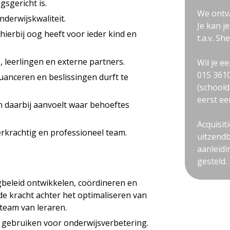
sgericht is.
We ontva
nderwijskwaliteit.
Je kan je
hierbij oog heeft voor ieder kind en
t.a.v. Sh
 leerlingen en externe partners.
Wil je ee
015 3610
nuanceren en beslissingen durft te
(schoold
eerst ee
en daarbij aanvoelt waar behoeftes
Acquisit
rkrachtig en professioneel team.
uitzendb
aanleidi
gesteld.
eleid ontwikkelen, coördineren en
ende kracht achter het optimaliseren van
team van leraren.
 gebruiken voor onderwijsverbetering.