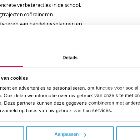
ncrete verbeteracties in de school.
trajecten coördineren.
 uitvoeren van handelingsplannen en
iteit.
Details
en samenwerking belangrijk en helpen
 bieden.
 van cookies
uleren ons personeel om zich verder te
ent en advertenties te personaliseren, om functies voor social
 teamoverleggen krijg je volop de kans
. Ook delen we informatie over uw gebruik van onze site met on
e. Deze partners kunnen deze gegevens combineren met andere i
e gaat aan de slag in een dynamische en
erzameld op basis van uw gebruik van hun services.
om eigen initiatieven te ontplooien en
Aanpassen
ente. Je werkt samen met collega’s die