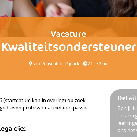
Vacature
Kwaliteitsondersteuner
sbo Prinsenhof, Pijnacker
24 - 32 uur
Detail
6 (startdatum kan in overleg) op zoek
n gedreven professional met een passie
Ben jij 
ons zorg
leerling
lega die:
ons het 