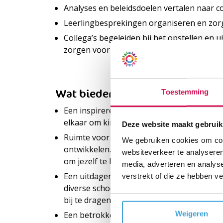
Analyses en beleidsdoelen vertalen naar co
Leerlingbesprekingen organiseren en zorg
Collega’s begeleiden bij het opstellen en
zorgen voor een cyclische borging van kwal
Toestemming
Wat bieden wij jou?
Een inspirerende werkomgeving. Wij vind
elkaar om kinderen het beste onderwijs te
Deze website maakt gebruik
Ruimte voor professionalisering. Wij stim
We gebruiken cookies om cont
ontwikkelen. Via workshops, trainingen en
websiteverkeer te analyseren
om jezelf te blijven verbeteren.
media, adverteren en analys
Een uitdagende en afwisselende functie. J
verstrekt of die ze hebben v
diverse schoolomgeving. Je hebt de ruimte 
bij te dragen aan het onderwijsaanbod.
Weigeren
Een betrokken en enthousiaste schoolgeme