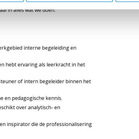
jn bij de ontwikkeling van de kinderen.
aal in alles wat we doen.
erkgebied interne begeleiding en
n hebt ervaring als leerkracht in het
steuner of intern begeleider binnen het
che en pedagogische kennis.
chikt over analytisch- en
en inspirator die de professionalisering