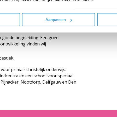
en vloeiend binnen ons kindcentrum door
gesteld.
25 leerlingen).
n gestructureerde omgeving met voldoende
Aanpassen
leuke team.
n goede begeleiding. Een goed
ontwikkeling vinden wij
oestiek.
voor primair christelijk onderwijs.
indcentra en een school voor speciaal
in Pijnacker, Nootdorp, Delfgauw en Den