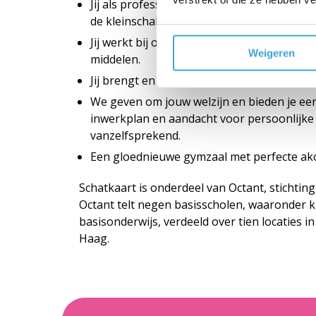
Jij als professional beweegt je makkelijk 
de kleinschaligheid (kleine groepen van 18-
Jij werkt bij ons vanuit de leerlijn in ee
Weigeren
middelen.
Jij brengt en houdt de goede sfeer in ons 
We geven om jouw welzijn en bieden je ee
inwerkplan en aandacht voor persoonlijke 
vanzelfsprekend.
Een gloednieuwe gymzaal met perfecte ak
Schatkaart is onderdeel van Octant, stichting 
Octant telt negen basisscholen, waaronder k
basisonderwijs, verdeeld over tien locaties 
Haag.