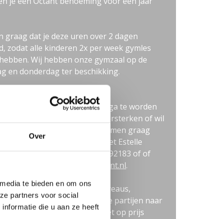
n je een Octant benoeming voor een jaar
n graag dat je deze uren over 2 dagen
d, zodat alle kinderen 2x per week gymles
hebben. Wij hebben onze gymzaal op de
g en donderdag ter beschikking.
e?
interesse om onze nieuwe collega te worden
je er naar uit om ons team te versterken of wil
g eerst meer informatie? We komen graag
Over
in contact! Neem contact op met Estelle
 directeur Schatkaart, 015-3692183 of of
n e-mail naar
e.huisman@octant.nl
.
 media te bieden en om ons
ie door werving- en selectiebureaus,
ze partners voor social
ureaus of andere commerciële partijen naar
nformatie die u aan ze heeft
ng van deze vacature wordt niet op prijs