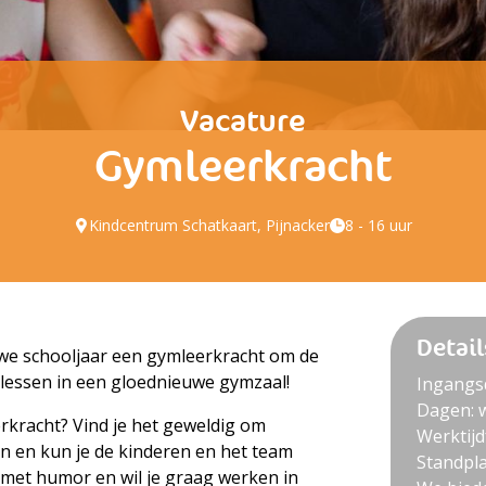
Vacature
Gymleerkracht
Kindcentrum Schatkaart, Pijnacker
8 - 16 uur
Detail
we schooljaar een gymleerkracht om de
mlessen in een gloednieuwe gymzaal!
Ingangs
Dagen: 
erkracht? Vind je het geweldig om
Werktijdf
en en kun je de kinderen en het team
Standpla
, met humor en wil je graag werken in