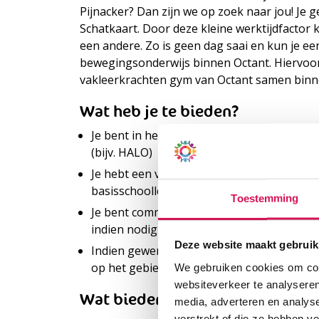
Pijnacker? Dan zijn we op zoek naar jou! Je
Schatkaart. Door deze kleine werktijdfactor
een andere. Zo is geen dag saai en kun je ee
bewegingsonderwijs binnen Octant. Hiervoor
vakleerkrachten gym van Octant samen binn
Wat heb je te bieden?
Je bent in het bezit van een HBO-diploma 
(bijv. HALO)
Je hebt een visie op de lichamelijke ontwik
basisschoolleeftijd en de inzet van uitdag
Toestemming
Je bent communicatief sterk, enthousiast 
indien nodig
Deze website maakt gebruik
Indien gewenst kun je een bijdrage leveren
op het gebied van bewegingsonderwijs, bi
We gebruiken cookies om cont
websiteverkeer te analyseren
Wat bieden wij jou?
media, adverteren en analys
verstrekt of die ze hebben v