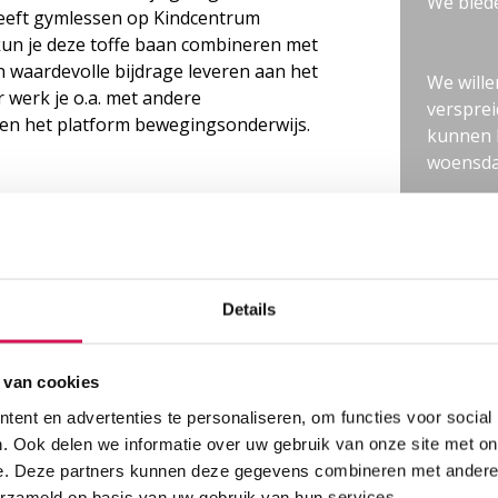
We biede
 geeft gymlessen op Kindcentrum
 kun je deze toffe baan combineren met
n waardevolle bijdrage leveren aan het
We wille
 werk je o.a. met andere
versprei
en het platform bewegingsonderwijs.
kunnen 
woensda
'eerstegraads vakleerkracht gymnastiek'
Interess
Heb jij 
en kijk 
keling van kinderen in de
je graa
ende en professionele gymlessen hierin
Details
met jou 
en bereid om je verder te ontwikkelen
Huisman,
stuur ee
 van cookies
 aan professionalisering van je collega's
jvoorbeeld in de Octant Academie
ent en advertenties te personaliseren, om functies voor social
Acquisit
. Ook delen we informatie over uw gebruik van onze site met on
uitzendb
e. Deze partners kunnen deze gegevens combineren met andere i
aanleidi
erzameld op basis van uw gebruik van hun services.