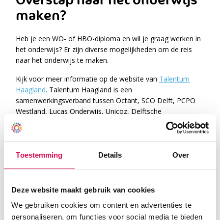
Overstap naar het onderwijs
maken?
Heb je een WO- of HBO-diploma en wil je graag werken in
het onderwijs? Er zijn diverse mogelijkheden om de reis
naar het onderwijs te maken.
Kijk voor meer informatie op de website van
Talentum
Haagland
. Talentum Haagland is een
samenwerkingsverband tussen Octant, SCO Delft, PCPO
Westland, Lucas Onderwijs, Unicoz, Delftsche
Schoolvereeniging en Hogeschool Inholland voor het
gezamenlijk opleiden en professionaliseren van het
onderwijs. Op de website staan veelgestelde vragen en
wordt uitleg gegeven over de verschillende
Toestemming
Details
Over
opleidingsvarianten van Hogeschool Inholland.
Heb je na het bekijken van de informatie nog vragen, stuur
Deze website maakt gebruik van cookies
dan een mailtje naar Jolanda Mensink, email:
werkenbij@octant.nl
.
We gebruiken cookies om content en advertenties te
personaliseren, om functies voor social media te bieden