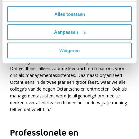
de andere managementassistenten.
"In mijn rol als managementassistent heb ik regelmatig
Alles toestaan
contact met de andere managementassistenten binnen
Octant om ervaringen uit te wisselen, elkaar te helpen of
Aanpassen
gewoon om even bij te kletsen tijdens ons jaarlijkse
etentje. We maken actief gebruik van elkaars kwaliteiten.
Eén keer per jaar volgen we een cursus om ons verder te
Weigeren
ontwikkelen, bijvoorbeeld op het gebied van communicatie
of leerlingadministratie. Samen bereik je meer dan alleen.
Dat geldt niet alleen voor de leerkrachten maar ook voor
ons als managementassistentes. Daarnaast organiseert
Octant eens in de twee jaar een groot feest, waar we alle
collega’s van de negen Octantscholen ontmoeten. Ook als
managementassistent word je uitgenodigd om mee te
denken over allerlei zaken binnen het onderwijs. Je mening
telt en dat voelt fijn.”
Professionele en