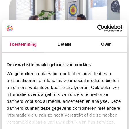
Toestemming
Details
Over
Deze website maakt gebruik van cookies
We gebruiken cookies om content en advertenties te
personaliseren, om functies voor social media te bieden
Een hechte werksfeer met
en om ons websiteverkeer te analyseren. Ook delen we
informatie over uw gebruik van onze site met onze
ruimte voor eigen inbreng
partners voor social media, adverteren en analyse. Deze
partners kunnen deze gegevens combineren met andere
Binnen Octant wordt actief gewerkt aan ‘Kansrijk
informatie die u aan ze heeft verstrekt of die ze hebben
Samenwerken’, een onderdeel uit het ambitieplan. Voor
verzameld op basis van uw gebruik van hun services.
Annelies betekent dit dat ze regelmatig contact heeft met