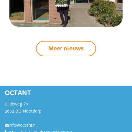
Meer nieuws
OCTANT
Gildeweg 7b
2632 BD Nootdorp
info@octant.nl