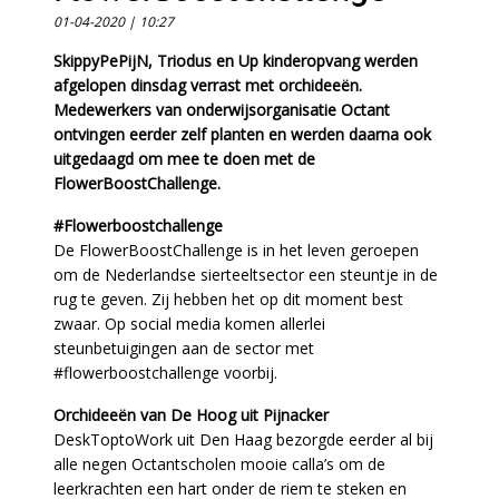
01-04-2020 | 10:27
SkippyPePijN, Triodus en Up kinderopvang werden
afgelopen dinsdag verrast met orchideeën.
Medewerkers van onderwijsorganisatie Octant
ontvingen eerder zelf planten en werden daarna ook
uitgedaagd om mee te doen met de
FlowerBoostChallenge.
#Flowerboostchallenge
De FlowerBoostChallenge is in het leven geroepen
om de Nederlandse sierteeltsector een steuntje in de
rug te geven. Zij hebben het op dit moment best
zwaar. Op social media komen allerlei
steunbetuigingen aan de sector met
#flowerboostchallenge voorbij.
Orchideeën van De Hoog uit Pijnacker
DeskToptoWork uit Den Haag bezorgde eerder al bij
alle negen Octantscholen mooie calla’s om de
leerkrachten een hart onder de riem te steken en