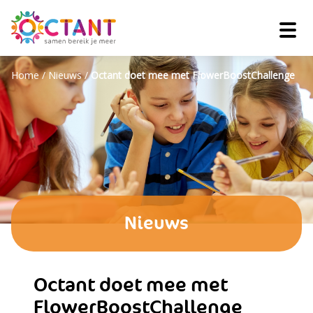
Home
/
Nieuws
/
Octant doet mee met FlowerBoostChallenge
Nieuws
Octant doet mee met
FlowerBoostChallenge