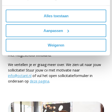
onderwijs in
Heb je een MBO4-, HBO- of WO-diploma en wil je graag
Alles toestaan
werken in het onderwijs? Octant biedt je de kans om deze
stap te zetten!
Aanpassen
Er zijn diverse zij-instroom mogelijkheden voor
geïnteresseerden die bij voorkeur al enige pedagogische
en/of didactische ervaring hebben (betaald of als vrijwilliger
Weigeren
bij bijvoorbeeld een sportvereniging). Wij werken samen
met Hogeschool Inholland.
We vertellen je er graag meer over. We zien uit naar jouw
sollicitatie! Stuur jouw cv met motivatie naar
info@octant.nl
of vul het open sollicitatieformulier in
onderaan op
deze pagina
.