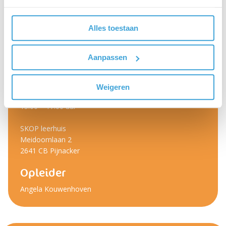
Data & locatie(s)
Bijeenkomst 1:
Alles toestaan
Woensdag 11 november 2026
15.00 - 17.00 uur
Aanpassen
Zelfstudie en een individuele coachingsessie
Bijeenkomst 2:
Weigeren
Woensdag 3 februari 2027
15.00 – 17.00 uur
SKOP leerhuis
Meidoornlaan 2
2641 CB Pijnacker
Opleider
Angela Kouwenhoven