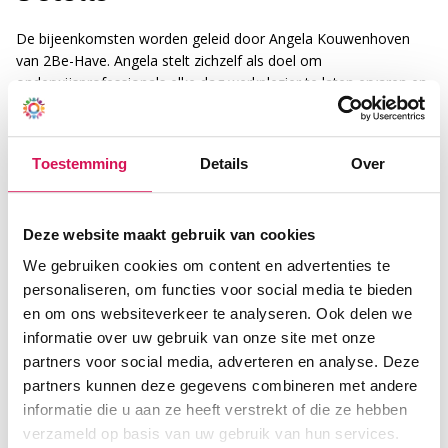
De bijeenkomsten worden geleid door Angela Kouwenhoven
van 2Be-Have. Angela stelt zichzelf als doel om
onderwijsprofessionals elke dag werkplezier te laten ervaren en
eigenaar te maken van dit werkplezier, door te trainen op
competenties en te coachen op gedrag.
Toestemming
Details
Over
Als je niet meer kunt aanmelden via de website, stuur dan een
mailtje naar academie@octant.nl, dan hoor je of er nog een
plekje vrij is.
Deze website maakt gebruik van cookies
We gebruiken cookies om content en advertenties te
Doelgroep
personaliseren, om functies voor social media te bieden
Deze training is voor: leerkrachten, onderwijsassistenten
en om ons websiteverkeer te analyseren. Ook delen we
en leraar ondersteuners.
informatie over uw gebruik van onze site met onze
partners voor social media, adverteren en analyse. Deze
Studiebelasting
partners kunnen deze gegevens combineren met andere
10 uur
informatie die u aan ze heeft verstrekt of die ze hebben
verzameld op basis van uw gebruik van hun services.