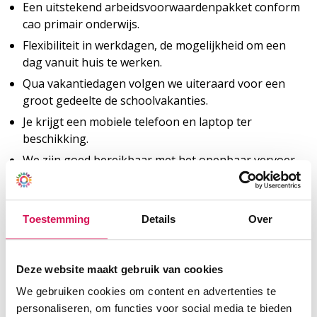
Een uitstekend arbeidsvoorwaardenpakket conform
cao primair onderwijs.
Flexibiliteit in werkdagen, de mogelijkheid om een
dag vanuit huis te werken.
Qua vakantiedagen volgen we uiteraard voor een
groot gedeelte de schoolvakanties.
Je krijgt een mobiele telefoon en laptop ter
beschikking.
We zijn goed bereikbaar met het openbaar vervoer
en je kunt gratis parkeren voor de deur.
Wat heb jij te bieden?
Toestemming
Details
Over
Je hebt minimaal een HBO werk- en denkniveau.
Deze website maakt gebruik van cookies
Je hebt ruime relevante werkervaring. Ervaring
We gebruiken cookies om content en advertenties te
binnen het onderwijs is een pre, maar geen
personaliseren, om functies voor social media te bieden
noodzaak.