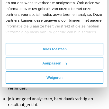
en om ons websiteverkeer te analyseren. Ook delen we
Je bent een stevige en deskundige gesprekspartner
informatie over uw gebruik van onze site met onze
en hebt ervaring met het adviseren van management
partners voor social media, adverteren en analyse. Deze
op het gebied van HR- en organisatievraagstukken.
partners kunnen deze gegevens combineren met andere
informatie die u aan ze heeft verstrekt of die ze hebben
Je hebt een sterke focus en bent in staat om
verzameld op basis van uw gebruik van hun services.
strategisch te denken en lange termijnvisie te
vormen.
Alles toestaan
Je beweegt je soepel binnen de verschillende lagen
van de organisatie en je durft tegengas te gegeven
Aanpassen
waar nodig, met oog voor de mens, maar wel
duidelijk.
Weigeren
Je bent in staat mensen en teams met elkaar te
verbinden.
Je kunt goed analyseren, bent daadkrachtig en
resultaatgericht.