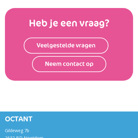
Heb je een vraag?
Veelgestelde vragen
Neem contact op
OCTANT
Gildeweg 7b
2632 BD Nootdorp