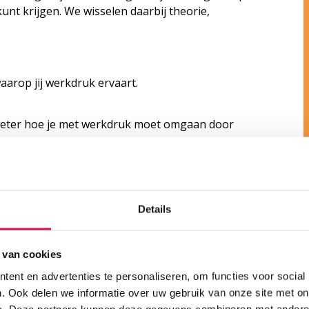
unt krijgen. We wisselen daarbij theorie,
arop jij werkdruk ervaart.
 beter hoe je met werkdruk moet omgaan door
e eigen praktijk.
je tijd te beheren.
Details
 van cookies
ent en advertenties te personaliseren, om functies voor social
line omgeving.
. Ook delen we informatie over uw gebruik van onze site met on
e. Deze partners kunnen deze gegevens combineren met andere i