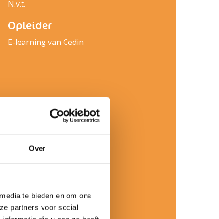
N.v.t.
Opleider
E-learning van Cedin
Over
 media te bieden en om ons
ze partners voor social
nformatie die u aan ze heeft