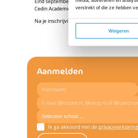
Eind september ontvang je op het door jou 
verstrekt of die ze hebben v
Cedin Academie. Je kunt daarna meteen start
Na je inschrijving heb je een halfjaar onbepe
Weigeren
Aanmelden
Ik ga akkoord met de
privacyverklarin