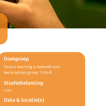
Doelgroep
Deze e-learning is bedoeld voor
leerkrachten groep 1 t/m 8.
Studiebelasting
2 uur
Data & locatie(s)