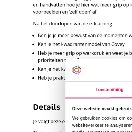
en handvatten hoe je hier wat meer grip op k
voorbeelden en ‘zelf doen’ af.
Na het doorlopen van de e-learning:
Ben je je meer bewust van de momenten wa
Ken je het kwadrantenmodel van Covey.
Heb je meer grip op werkdruk en weet je
prioriteiten te stellen.
Kan je het kwadrantenmodel toepassen in j
Heb je praktische handvatten gekregen om 
Toestemming
Details
Deze website maakt gebruik
We gebruiken cookies om cont
Je volgt deze e-learning van Cedin in een on
websiteverkeer te analyseren
media, adverteren en analys