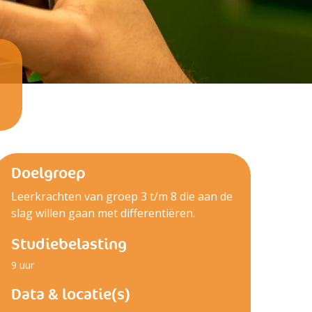
Doelgroep
Leerkrachten van groep 3 t/m 8 die aan de
slag willen gaan met differentiëren.
Studiebelasting
9 uur
Data & locatie(s)