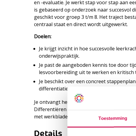
en -evaluatie. Je werkt stap voor stap aan ee
is gebaseerd op onderzoek naar succesvol di
geschikt voor groep 3 t/m 8. Het traject best
centraal staat en direct wordt uitgewerkt.
Doelen:
Je krijgt inzicht in hoe succesvolle leerkra
onderwijspraktijk.
Je past de aangeboden kennis toe door ti
lesvoorbereiding uit te werken en kritisch 
Je beschikt over een concreet stappenpl
differentiatie vorm te geven in jouw eigen 
Je ontvangt het ‘Het ADAPT‑instrument’ dat 
Differentiëren in 5, 4, 3… (Keuning, Van Geel
met werkbladen die een stappenplan bevatten
Toestemming
Details