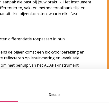
n aanpak die past bij jouw praktijk. Het instrument
fferentiëren, vak- en methodeonafhankelijk en
aat uit drie bijeenkomsten, waarin elke fase
chten differentiatie toepassen in hun
jdens de bijeenkomst een blokvoorbereiding en
te reflecteren op lesuitvoering en -evaluatie.
an om met behulp van het ADAPT‑instrument
praktijk.
is gebaseerd op de theorie uit het boek
 & Smienk‑Otten, 2001). Tijdens de training werk je
 om differentiatie in de praktijk vorm te geven.
Details