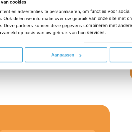
 van cookies
md om een blok- en lesvoorbereiding te maken, is
ent en advertenties te personaliseren, om functies voor social
ie hiervoor meeneemt (methode handleiding,
. Ook delen we informatie over uw gebruik van onze site met on
e. Deze partners kunnen deze gegevens combineren met andere i
erzameld op basis van uw gebruik van hun services.
hij werkt als docent-onderzoeker bij het lectoraat
van Arnhem en Nijmegen. Vanuit deze functie
 differentiatievaardigheden in het onderwijs.
Aanpassen
te, stuur dan een mailtje naar academie@octant.nl,