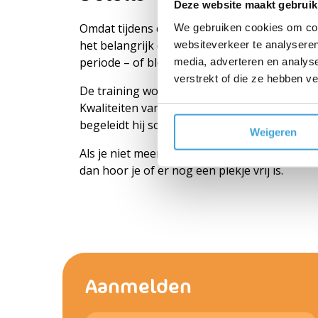
Deze website maakt gebruik
Omdat tijdens de training tijd wordt ingerui
We gebruiken cookies om cont
het belangrijk dat je de benodigde informat
websiteverkeer te analyseren
periode – of blokplan, evaluatie gegevens).
media, adverteren en analys
verstrekt of die ze hebben v
De training wordt gegeven door Jan Martens, 
Kwaliteiten van Leraren aan de Hogeschool 
begeleidt hij scholen bij het ontwikkelen van
Weigeren
Als je niet meer kunt aanmelden via de websi
dan hoor je of er nog een plekje vrij is.
Aanmelden